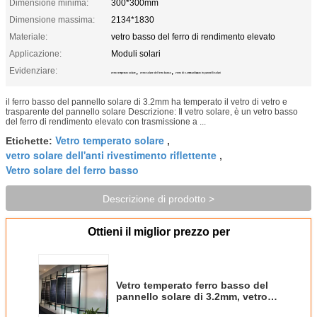
Dimensione minima:
300*300mm
Dimensione massima:
2134*1830
Materiale:
vetro basso del ferro di rendimento elevato
Applicazione:
Moduli solari
Evidenziare:
,
,
vetro temperato solare
vetro solare del ferro basso
vetro di 3.2mm utilizzato in pannelli solari
il ferro basso del pannello solare di 3.2mm ha temperato il vetro di vetro e
trasparente del pannello solare Descrizione: Il vetro solare, è un vetro basso
del ferro di rendimento elevato con trasmissione a ...
Vetro temperato solare
Etichette:
,
vetro solare dell'anti rivestimento riflettente
,
Vetro solare del ferro basso
Descrizione di prodotto >
Ottieni il miglior prezzo per
Vetro temperato ferro basso del
pannello solare di 3.2mm, vetro
temperato modellato per