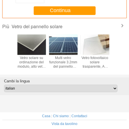
l'industriale solare
Continua
Vetro del pannello solare
Più
tro
Vetro solare su
Multi vetro
Vetro fotovoltaico
Spessore d
onale del
ordinazione del
funzionale 3.2mm
solare
del pan
 solare,
modulo, alto vetro
del pannello
trasparente, AR
solare al
dellato
solare piano della
solare 4mm 5mm
che ricopre
su misura
vetro
trasmissione della
per
dimensione su
campio
erato
luce
Windows/porte
ordinazione di
costruz
Cambi la lingua
ttato
della doccia
vetro solare
disponi
Casa
|
Chi siamo
|
Contattaci
Vista da tavolino