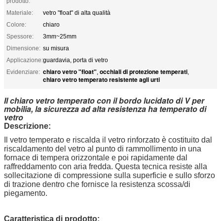
prodotto:
Materiale:
vetro "float" di alta qualità
Colore:
chiaro
Spessore:
3mm~25mm
Dimensione:
su misura
Applicazione:
guardavia, porta di vetro
chiaro vetro "float"
occhiali di protezione temperati
Evidenziare:
,
,
chiaro vetro temperato resistente agli urti
Il chiaro vetro temperato con il bordo lucidato di V per
mobilia, la sicurezza ad alta resistenza ha temperato di
vetro
Descrizione:
Il vetro temperato e riscalda il vetro rinforzato è costituito dal
riscaldamento del vetro al punto di rammollimento in una
fornace di tempera orizzontale e poi rapidamente dal
raffreddamento con aria fredda. Questa tecnica resiste alla
sollecitazione di compressione sulla superficie e sullo sforzo
di trazione dentro che fornisce la resistenza scossa/di
piegamento.
Caratteristica di prodotto: