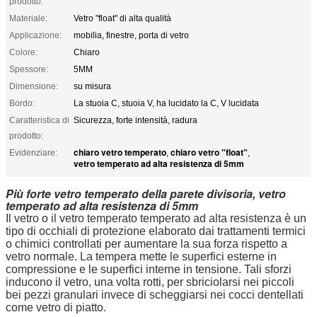
prodotto:
Materiale:
Vetro "float" di alta qualità
Applicazione:
mobilia, finestre, porta di vetro
Colore:
Chiaro
Spessore:
5MM
Dimensione:
su misura
Bordo:
La stuoia C, stuoia V, ha lucidato la C, V lucidata
Caratteristica di
Sicurezza, forte intensità, radura
prodotto:
chiaro vetro temperato
chiaro vetro "float"
Evidenziare:
,
,
vetro temperato ad alta resistenza di 5mm
Più forte vetro temperato della parete divisoria, vetro
temperato ad alta resistenza di 5mm
Il vetro o il vetro temperato temperato ad alta resistenza è un
tipo di occhiali di protezione elaborato dai trattamenti termici
o chimici controllati per aumentare la sua forza rispetto a
vetro normale. La tempera mette le superfici esterne in
compressione e le superfici interne in tensione. Tali sforzi
inducono il vetro, una volta rotti, per sbriciolarsi nei piccoli
bei pezzi granulari invece di scheggiarsi nei cocci dentellati
come vetro di piatto.