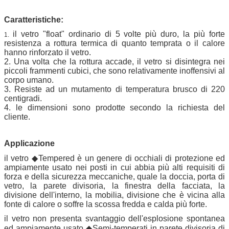
Caratteristiche:
il vetro "float" ordinario di 5 volte più duro, la più forte
1.
resistenza a rottura termica di quanto temprata o il calore
hanno rinforzato il vetro.
2. Una volta che la rottura accade, il vetro si disintegra nei
piccoli frammenti cubici, che sono relativamente inoffensivi al
corpo umano.
3. Resiste ad un mutamento di temperatura brusco di 220
centigradi.
4. le dimensioni sono prodotte secondo la richiesta del
cliente.
Applicazione
il vetro ◆Tempered è un genere di occhiali di protezione ed
ampiamente usato nei posti in cui abbia più alti requisiti di
forza e della sicurezza meccaniche, quale la doccia, porta di
vetro, la parete divisoria, la finestra della facciata, la
divisione dell'interno, la mobilia, divisione che è vicina alla
fonte di calore o soffre la scossa fredda e calda più forte.
il vetro non presenta svantaggio dell'esplosione spontanea
ed ampiamente usato ◆Semi-temperati in parete divisoria di