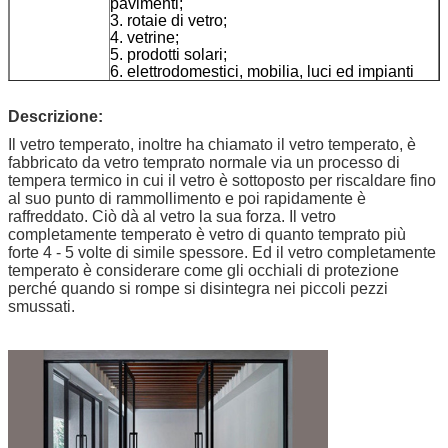
pavimenti;
3. rotaie di vetro;
4. vetrine;
5. prodotti solari;
6. elettrodomestici, mobilia, luci ed impianti
superiori del mestiere
Descrizione:
Caratteristica
Prestazione ottica, superficie regolare e piana,
dimensione flessibile e colore, in profondità
Il vetro temperato, inoltre ha chiamato il vetro temperato, è
elaboranti
fabbricato da vetro temprato normale via un processo di
tempera termico in cui il vetro è sottoposto per riscaldare fino
Colore
Trasparente
al suo punto di rammollimento e poi rapidamente è
raffreddato. Ciò dà al vetro la sua forza. Il vetro
completamente temperato è vetro di quanto temprato più
forte 4 - 5 volte di simile spessore. Ed il vetro completamente
temperato è considerare come gli occhiali di protezione
perché quando si rompe si disintegra nei piccoli pezzi
smussati.