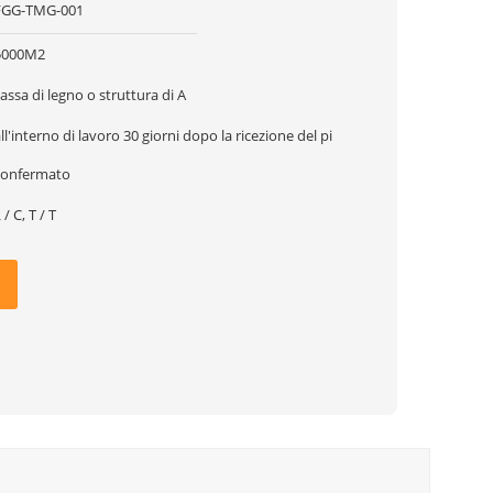
FGG-TMG-001
5000M2
assa di legno o struttura di A
ll'interno di lavoro 30 giorni dopo la ricezione del pi
confermato
 / C, T / T