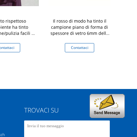
to rispettoso
Il rosso di modo ha tinto il
L'immagine e
iente ha tinto
campione piano di forma di
vetro/vetro 
ne/pulizia facili di
spessore di vetro 6mm dello
altamente 
vetro
specchio accettato
du
ontattaci
Contattaci
Co
TROVACI SU
uzh