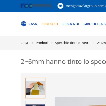
mengsai@flatgroup.com.
CASA
PRODOTTI
CIRCA NOI
GIRO DELLA F
Casa
Prodotti
Specchio tinto di vetro
2~6mm
2~6mm hanno tinto lo specch