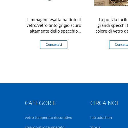
 ha tinto il
L'immagine esatta ha tinto il
La pulizia facile
 di forma di
vetro/vetro tinto grigio scuro
grandi specchi t
ro 6mm dello
altamente dello specchio
colore di vetro de
cettato
durevole
multi
aci
Contattaci
Contatta
CATEGORIE
CIRCA NOI
vetro temperato decorativo
Intruduction
chiaro vetro temperato
Storia