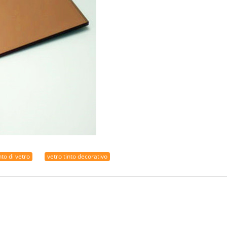
nto di vetro
vetro tinto decorativo