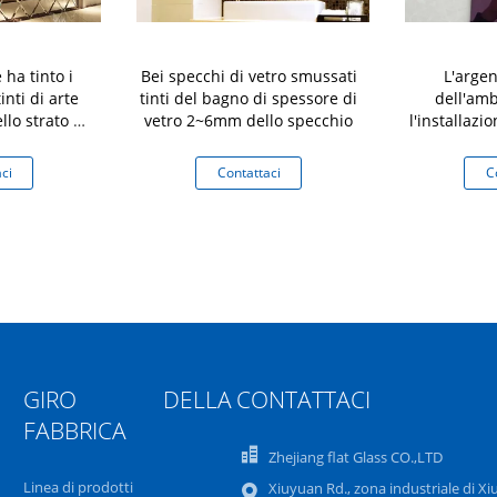
 ha tinto i
Bei specchi di vetro smussati
L'argen
inti di arte
tinti del bagno di spessore di
dell'amb
llo strato di
vetro 2~6mm dello specchio
l'installazio
ci
Contattaci
C
GIRO DELLA
CONTATTACI
FABBRICA
Zhejiang flat Glass CO.,LTD
Linea di prodotti
Xiuyuan Rd., zona industriale di Xi