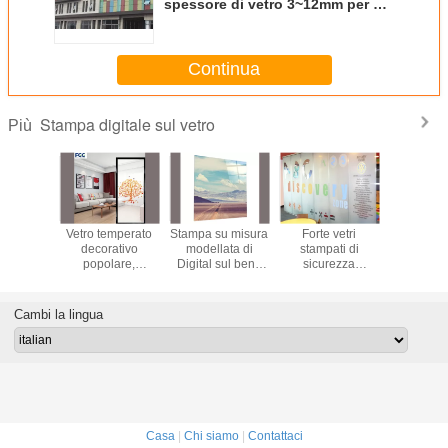
spessore di vetro 3~12mm per gli
edifici residenziali
Continua
Stampa digitale sul vetro
Più
mpa
Vetro temperato
Stampa su misura
Forte vetri
Alta sta
iale di
decorativo
modellata di
stampati di
Digita
ital
popolare,
Digital sul bene
sicurezza
definizi
itudine
recinzioni piatte
durevole di vetro
abitudine, vetro
immagin
ta vetro
della doccia di
qualsiasi
macchiato
graffio d
aspetto
vetro
dimensione
personale
resistente
Cambi la lingua
sito
disponibile
decorativo
salo
Casa
|
Chi siamo
|
Contattaci