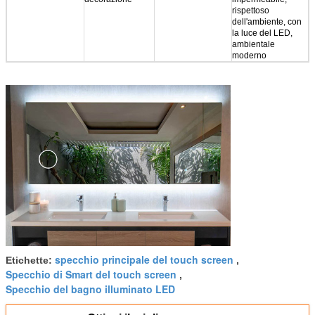
rispettoso
dell'ambiente, con
la luce del LED,
ambientale
moderno
specchio principale del touch screen
Etichette:
,
Specchio di Smart del touch screen
,
Specchio del bagno illuminato LED