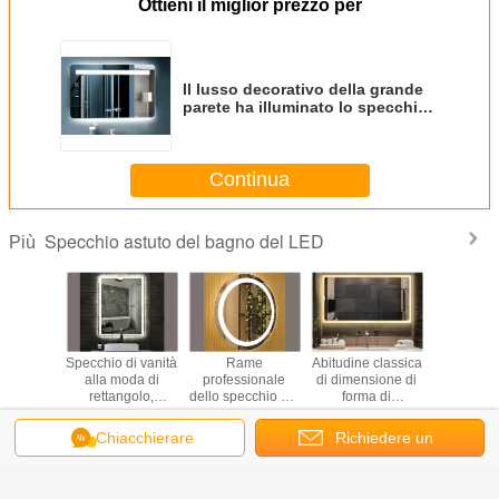
Ottieni il miglior prezzo per
Il lusso decorativo della grande
parete ha illuminato lo specchio
del touch screen degli
specchi/LED del bagno
Continua
Specchio astuto del bagno del LED
Più
sione
Specchio di vanità
Rame
Abitudine classica
Specchio 
 dello
alla moda di
professionale
di dimensione di
del bagno d
io del
rettangolo,
dello specchio del
forma di
nebbia
i forma
specchi illuminati
bagno di Smart
rettangolo dello
specc
 LED su
della parete per il
LED
specchio del
illuminato
Chiacchierare
Richiedere un
er trucco
bagno
libero/dimensione
bagno di Smart
del b
Cambi la lingua
signore
su misura senza
LED per l'albergo
preventivo
piombo
di lusso