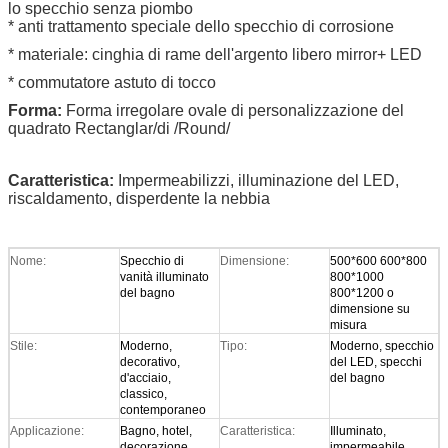
lo specchio senza piombo
* anti trattamento speciale dello specchio di corrosione
* materiale: cinghia di rame dell'argento libero mirror+ LED
* commutatore astuto di tocco
Forma:
Forma irregolare ovale di personalizzazione del
quadrato Rectanglar/di /Round/
Caratteristica:
Impermeabilizzi, illuminazione del LED,
riscaldamento, disperdente la nebbia
Nome:
Specchio di
Dimensione:
500*600 600*800
vanità illuminato
800*1000
del bagno
800*1200 o
dimensione su
misura
Stile:
Moderno,
Tipo:
Moderno, specchio
decorativo,
del LED, specchi
d'acciaio,
del bagno
classico,
contemporaneo
Applicazione:
Bagno, hotel,
Caratteristica:
Illuminato,
decorazione
impermeabile,