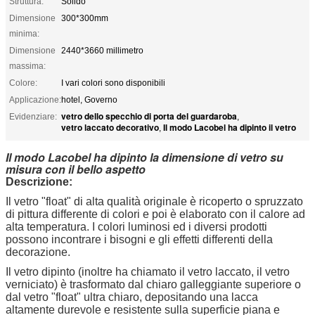
Struttura:
Solido
Dimensione
300*300mm
minima:
Dimensione
2440*3660 millimetro
massima:
Colore:
I vari colori sono disponibili
Applicazione:
hotel, Governo
vetro dello specchio di porta del guardaroba
Evidenziare:
,
vetro laccato decorativo
Il modo Lacobel ha dipinto il vetro
,
Il modo Lacobel ha dipinto la dimensione di vetro su
misura con il bello aspetto
Descrizione:
Il vetro "float" di alta qualità originale è ricoperto o spruzzato
di pittura differente di colori e poi è elaborato con il calore ad
alta temperatura. I colori luminosi ed i diversi prodotti
possono incontrare i bisogni e gli effetti differenti della
decorazione.
Il vetro dipinto (inoltre ha chiamato il vetro laccato, il vetro
verniciato) è trasformato dal chiaro galleggiante superiore o
dal vetro "float" ultra chiaro, depositando una lacca
altamente durevole e resistente sulla superficie piana e