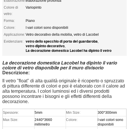
Elaborazione:
elaborazione profonda
Colore di
Variopinto
vetro:
Forma:
Piano
Colore:
I vari colori sono disponibili
Applicazione:
Vetro decorativo della mobilia, vetro di Lacobel
vetro dello specchio di porta del guardaroba
Evidenziare:
,
vetro dipinto decorativo
,
La decorazione domestica Lacobel ha dipinto il vetro
La decorazione domestica Lacobel ha dipinto il vario
colore di vetro disponibile per il muro divisorio
Descrizione:
Il vetro "float" di alta qualità originale è ricoperto o spruzzato
di pittura differente di colori e poi è elaborato con il calore ad
alta temperatura. I colori luminosi ed i diversi prodotti
possono incontrare i bisogni e gli effetti differenti della
decorazione.
Spessore:
5mm
Min Size:
300*300mm
Max Size:
2440*3660
Colore:
I vari colori sono
millimetro
disponibili