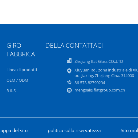
GIRO DELLA
CONTATTACI
FABBRICA
Zhejiang flat Glass CO.,LTD
Linea di prodotti
Xiuyuan Rd., zona industriale di Xi
ou, Jiaxing, Zhejiang Cina, 314000
OEM / ODM
86-573-82790294
mengsai@flatgroup.com.cn
R & S
appa del sito
politica sulla riservatezza
Sito mo