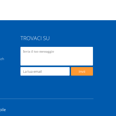
TROVACI SU
uzh
Invii
bile