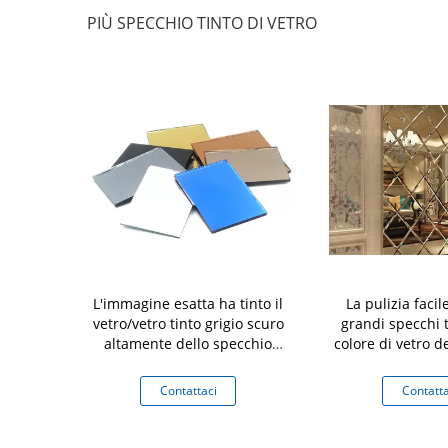
PIÙ SPECCHIO TINTO DI VETRO
 ha tinto il
L'immagine esatta ha tinto il
La pulizia facile
 di forma di
vetro/vetro tinto grigio scuro
grandi specchi t
ro 6mm dello
altamente dello specchio
colore di vetro de
cettato
durevole
multi
aci
Contattaci
Contatta