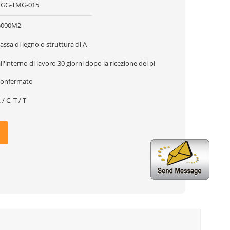
FGG-TMG-015
5000M2
assa di legno o struttura di A
ll'interno di lavoro 30 giorni dopo la ricezione del pi
confermato
 / C, T / T