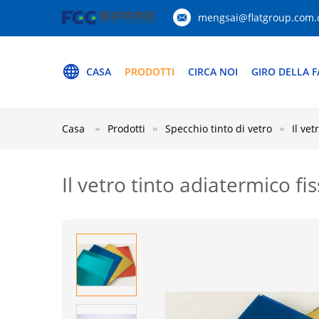
mengsai@flatgroup.com.
CASA
PRODOTTI
CIRCA NOI
GIRO DELLA F
Casa
Prodotti
Specchio tinto di vetro
Il vet
Il vetro tinto adiatermico fi