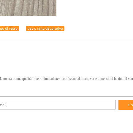
nto di vetro
vetro tinto decorativo
Co