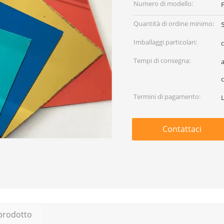
Numero di modello:
Quantità di ordine minimo:
Imballaggi particolari:
c
Tempi di consegna:
a
Termini di pagamento:
L
Contattaci
 prodotto