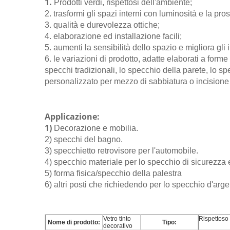
1.
Prodotti verdi, rispettosi dell'ambiente;
2. trasformi gli spazi interni con luminosità e la pros
3. qualità e durevolezza ottiche;
4. elaborazione ed installazione facili;
5. aumenti la sensibilità dello spazio e migliora gli i
6. le variazioni di prodotto, adatte elaborati a forme
specchi tradizionali, lo specchio della parete, lo s
personalizzato per mezzo di sabbiatura o incisione pe
Applicazione:
1)
Decorazione e mobilia.
2) specchi del bagno.
3) specchietto retrovisore per l'automobile.
4) specchio materiale per lo specchio di sicurezza 
5) forma fisica/specchio della palestra
6) altri posti che richiedendo per lo specchio d'arge
Vetro tinto
Rispettoso
Nome di prodotto:
Tipo:
decorativo