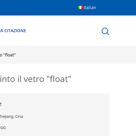
Italian
A CITAZIONE
o "float"
nto il vetro "float"
e
hejiang, Cina
FGG