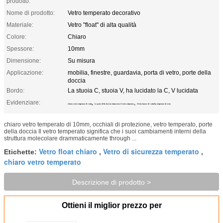
prodotto:
Nome di prodotto:
Vetro temperato decorativo
Materiale:
Vetro "float" di alta qualità
Colore:
Chiaro
Spessore:
10mm
Dimensione:
Su misura
Applicazione:
mobilia, finestre, guardavia, porta di vetro, porte della
doccia
Bordo:
La stuoia C, stuoia V, ha lucidato la C, V lucidata
Evidenziare:
,
,
chiaro vetro temperato di 10mm
Le porte della doccia rimuovono il vetro temperato
il ferro basso di 10mm ha temperato di vetro
chiaro vetro temperato di 10mm, occhiali di protezione, vetro temperato, porte
della doccia Il vetro temperato significa che i suoi cambiamenti interni della
struttura molecolare drammaticamente through ...
Vetro float chiaro
Vetro di sicurezza temperato
Etichette:
,
,
chiaro vetro temperato
Descrizione di prodotto >
Ottieni il miglior prezzo per