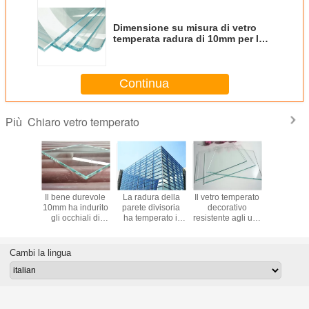
Dimensione su misura di vetro
temperata radura di 10mm per le
porte della doccia
Continua
Chiaro vetro temperato
Più
emperato
Il bene durevole
La radura della
Il vetro temperato
Occhial
ra di
10mm ha indurito
parete divisoria
decorativo
protez
a, vetro
gli occhiali di
ha temperato il
resistente agli urti,
glassati re
 ad alta
protezione, vetro
vetro/vetro
3mm ha
agli urti 
za di 8mm
"float" laminato
glassato di
temperato il vetro
temperati
uardavia
con buona
sicurezza con la
per mobilia
della sup
Cambi la lingua
resistenza all'urto
buona stabilità al
pia
calore