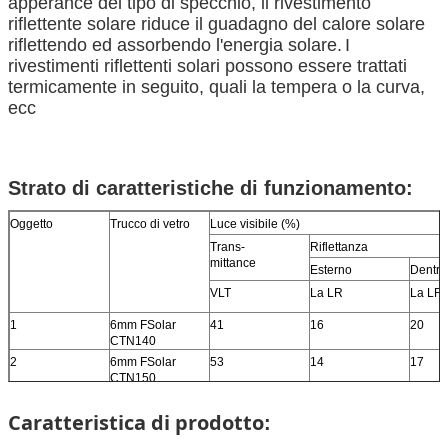
apperance del tipo di specchio, il rivestimento
riflettente solare riduce il guadagno del calore solare
riflettendo ed assorbendo l'energia solare.
I
rivestimenti riflettenti solari possono essere trattati
termicamente in seguito, quali la tempera o la curva,
ecc
Strato di caratteristiche di funzionamento:
Oggetto
Trucco di vetro
Luce visibile (%)
Trans-
Riflettanza
mittance
Esterno
Dentro
VLT
La LR
La LR
1
6mm FSolar
41
16
20
CTN140
2
6mm FSolar
53
14
17
CTN150
Caratteristica di prodotto
: