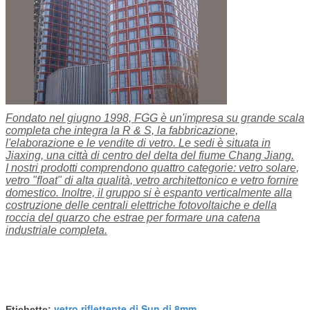
Fondato nel giugno 1998, FGG è un'impresa su grande scala
completa che integra la R & S, la fabbricazione,
l'elaborazione e le vendite di vetro. Le sedi è situata in
Jiaxing, una città di centro del delta del fiume Chang Jiang.
I nostri prodotti comprendono quattro categorie: vetro solare,
vetro "float" di alta qualità, vetro architettonico e vetro fornire
domestico. Inoltre, il gruppo si è espanto verticalmente alla
costruzione delle centrali elettriche fotovoltaiche e della
roccia del quarzo che estrae per formare una catena
industriale completa.
vetro riflettente di Sun di 8mm
Etichette:
,