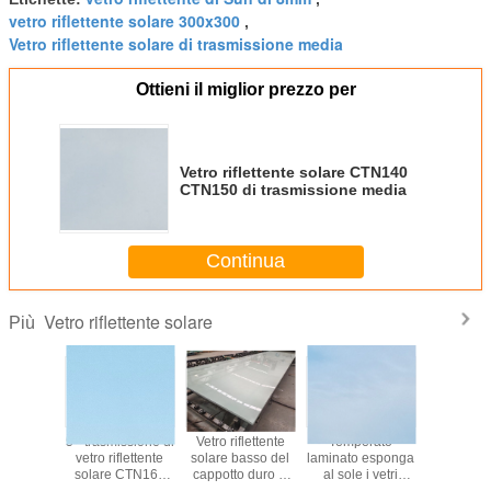
vetro riflettente solare 300x300
,
Vetro riflettente solare di trasmissione media
Ottieni il miglior prezzo per
Vetro riflettente solare CTN140
CTN150 di trasmissione media
Continua
Vetro riflettente solare
Più
iflettente
5 - trasmissione di
Vetro riflettente
Temperato
Il vetro rif
 CTN130
vetro riflettente
solare basso del
laminato esponga
solare 
sa le
solare CTN160
cappotto duro E
al sole i vetri
abbass
ioni 5 -
CTN170 di 8mm
laminato per le
riflettente serie di
trasmissi