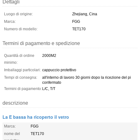
Dettagli
Luogo di origine:
Zhejiang, Cina
Marca:
FGG
Numero di modello:
TET170
Termini di pagamento e spedizione
Quantità di ordine
2000M2
minimo:
Imballaggi particolari:
cappuccio protettivo
Tempi di consegna:
all'interno di lavoro 30 giorni dopo la ricezione del pi
confermato
Termini di pagamento:
L/C, T/T
descrizione
La E bassa ha ricoperto il vetro
Marca:
FGG
nome del
TET170