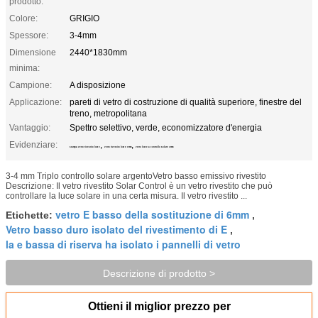
prodotto:
Colore:
GRIGIO
Spessore:
3-4mm
Dimensione
2440*1830mm
minima:
Campione:
A disposizione
Applicazione:
pareti di vetro di costruzione di qualità superiore, finestre del
treno, metropolitana
Vantaggio:
Spettro selettivo, verde, economizzatore d'energia
Evidenziare:
,
,
stampa vetro rivestito low e
vetro rivestito low e 3mm
vetro low e a controllo solare 4mm
3-4 mm Triplo controllo solare argentoVetro basso emissivo rivestito
Descrizione: Il vetro rivestito Solar Control è un vetro rivestito che può
controllare la luce solare in una certa misura. Il vetro rivestito ...
vetro E basso della sostituzione di 6mm
Etichette:
,
Vetro basso duro isolato del rivestimento di E
,
la e bassa di riserva ha isolato i pannelli di vetro
Descrizione di prodotto >
Ottieni il miglior prezzo per