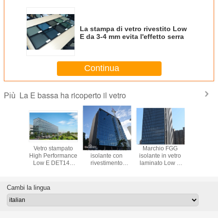
La stampa di vetro rivestito Low
E da 3-4 mm evita l'effetto serra
Continua
La E bassa ha ricoperto il vetro
Più
 grigio
Vetro stampato
Vetro stratificato
Marchio FGG
Vetro te
 mm vetro
High Performance
isolante con
isolante in vetro
con rives
to Low E
Low E DET144
rivestimento
laminato Low E
basso em
57-ⅱ
Solar Control
basso emissivo
da 5-6 mm
DET17
DET136
Rispa
energe
Cambi la lingua