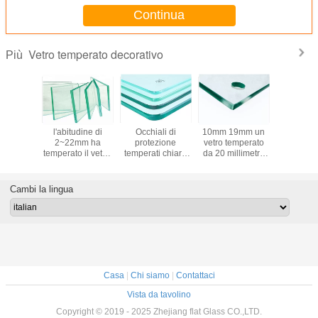
Continua
Vetro temperato decorativo
Più
sore
l'abitudine di
Occhiali di
10mm 19mm un
La dimens
erato
2~22mm ha
protezione
vetro temperato
personaliz
o ad alta
temperato il vetro,
temperati chiaro
da 20 millimetri,
vetro tem
a di vetro
vetro temperato
colore, vetro
radura ha
decorativ
 con in
decorativo con
temperato di
temperato il vetro
tempe
ndità
superficie
resistenza al
con i luoghi di
perforato c
Cambi la lingua
razione
regolare/piana
calore 15mm
perforazione
Casa
|
Chi siamo
|
Contattaci
Vista da tavolino
Copyright © 2019 - 2025 Zhejiang flat Glass CO.,LTD.