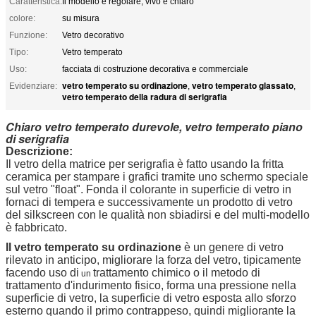
Caratteristica:
Il modello è regolare, vivo e chiaro
colore:
su misura
Funzione:
Vetro decorativo
Tipo:
Vetro temperato
Uso:
facciata di costruzione decorativa e commerciale
vetro temperato su ordinazione
vetro temperato glassato
Evidenziare:
,
,
vetro temperato della radura di serigrafia
Chiaro vetro temperato durevole, vetro temperato piano
di serigrafia
Descrizione:
Il vetro della matrice per serigrafia è fatto usando la fritta
ceramica per stampare i grafici tramite uno schermo speciale
sul vetro "float". Fonda il colorante in superficie di vetro in
fornaci di tempera e successivamente un prodotto di vetro
del silkscreen con le qualità non sbiadirsi e del multi-modello
è fabbricato.
Il vetro temperato su ordinazione
è un genere di vetro
rilevato in anticipo, migliorare la forza del vetro, tipicamente
facendo uso di
trattamento chimico o il metodo di
un
trattamento d'indurimento fisico, forma una pressione nella
superficie di vetro, la superficie di vetro esposta allo sforzo
esterno quando il primo contrappeso, quindi migliorante la