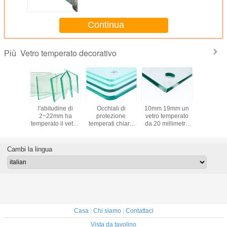
guardaroba
Continua
Vetro temperato decorativo
Più
sore
l'abitudine di
Occhiali di
10mm 19mm un
La dimens
erato
2~22mm ha
protezione
vetro temperato
personaliz
o ad alta
temperato il vetro,
temperati chiaro
da 20 millimetri,
vetro tem
a di vetro
vetro temperato
colore, vetro
radura ha
decorativ
 con in
decorativo con
temperato di
temperato il vetro
tempe
ndità
superficie
resistenza al
con i luoghi di
perforato c
Cambi la lingua
razione
regolare/piana
calore 15mm
perforazione
Casa
|
Chi siamo
|
Contattaci
Vista da tavolino