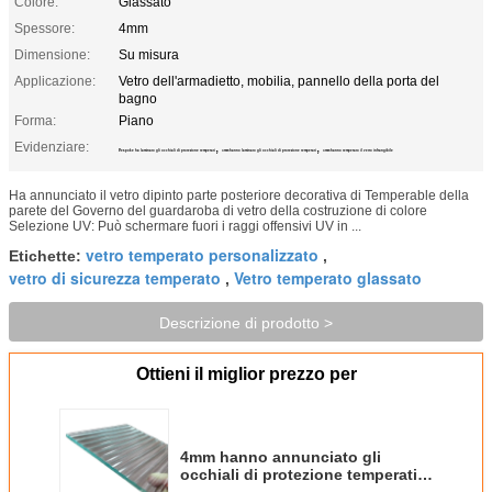
Colore:
Glassato
Spessore:
4mm
Dimensione:
Su misura
Applicazione:
Vetro dell'armadietto, mobilia, pannello della porta del
bagno
Forma:
Piano
Evidenziare:
,
,
Bespoke ha laminato gli occhiali di protezione temperati
4mm hanno laminato gli occhiali di protezione temperati
4mm hanno temperato il vetro infrangibile
Ha annunciato il vetro dipinto parte posteriore decorativa di Temperable della
parete del Governo del guardaroba di vetro della costruzione di colore
Selezione UV: Può schermare fuori i raggi offensivi UV in ...
vetro temperato personalizzato
Etichette:
,
vetro di sicurezza temperato
Vetro temperato glassato
,
Descrizione di prodotto >
Ottieni il miglior prezzo per
4mm hanno annunciato gli
occhiali di protezione temperati
laminati per il Governo del