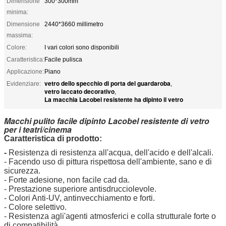
Dimensione
300*300mm
minima:
Dimensione
2440*3660 millimetro
massima:
Colore:
I vari colori sono disponibili
Caratteristica:
Facile pulisca
Applicazione:
Piano
vetro dello specchio di porta del guardaroba
Evidenziare:
,
vetro laccato decorativo
,
La macchia Lacobel resistente ha dipinto il vetro
Macchi pulito facile dipinto Lacobel resistente di vetro
per i teatri/cinema
Caratteristica di prodotto:
-
Resistenza di resistenza all'acqua, dell'acido e dell'alcali.
- Facendo uso di pittura rispettosa dell'ambiente, sano e di
sicurezza.
- Forte adesione, non facile cad da.
- Prestazione superiore antisdrucciolevole.
- Colori Anti-UV, antinvecchiamento e forti.
- Colore selettivo.
- Resistenza agli'agenti atmosferici e colla strutturale forte o
di compatibilità.