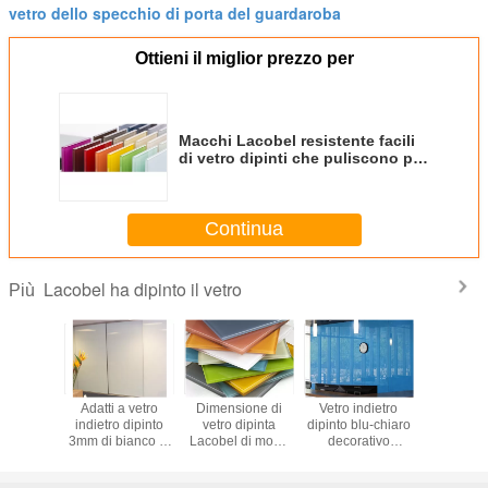
vetro dello specchio di porta del guardaroba
Ottieni il miglior prezzo per
Macchi Lacobel resistente facili
di vetro dipinti che puliscono per
i teatri/cinema
Continua
Lacobel ha dipinto il vetro
Più
di vetro
Adatti a vetro
Dimensione di
Vetro indietro
Rispet
 Lacobel
indietro dipinto
vetro dipinta
dipinto blu-chiaro
dell'amb
co della
3mm di bianco lo
Lacobel di modo
decorativo
liscio su
one vario
spessore per la
su misura con il
architettonico per
della sup
le per il
decorazione/mobilia
bello aspetto
la porta
dipinto La