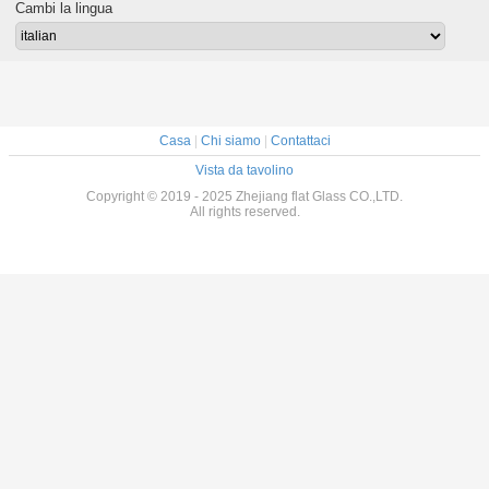
visorio
della parete
Frameless
vetro
Cambi la lingua
dimens
Casa
|
Chi siamo
|
Contattaci
Vista da tavolino
Copyright © 2019 - 2025 Zhejiang flat Glass CO.,LTD.
All rights reserved.