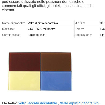
può essere utilizzato nelle posizioni domestiche e
commerciali quali gli uffici, gli hotel, i musei, i teatri ed i
cinema
Nome di prodotto:
Vetro dipinto decorativo
Min Size:
30
Max Size:
2440*3660 millimetro
Colore:
I va
Caratteristica:
Facile pulisca
Applicazione:
Pia
Vetro laccato decorativo
Vetro dipinto decorativo
Etichette:
,
,